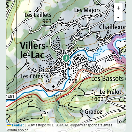
+
−
©swisstopo ©FDFA ©SAC ©opentransportdata.swiss
Leaflet
|
©data.sbb.ch