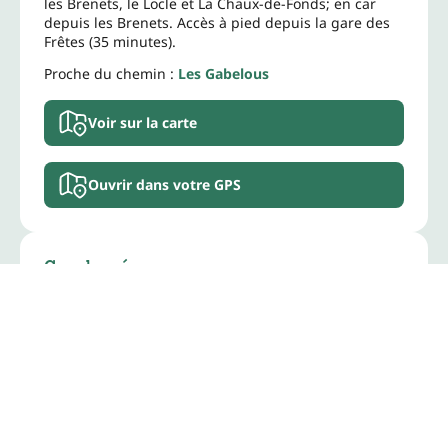
les Brenets, le Locle et La Chaux-de-Fonds; en car
depuis les Brenets. Accès à pied depuis la gare des
Frêtes (35 minutes).
Proche du chemin :
Les Gabelous
Voir sur la carte
Ouvrir dans votre GPS
Coordonnées
Balleau 177b, 2416 Les Brenets
+41 32 931 10 40
+41 32 931 10 40
info@chateau-rose.ch
www.chateau-rose.ch