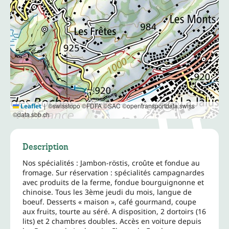
©swisstopo ©FDFA ©SAC ©opentransportdata.swiss
Leaflet
|
©data.sbb.ch
Description
Nos spécialités : Jambon-röstis, croûte et fondue au
fromage. Sur réservation : spécialités campagnardes
avec produits de la ferme, fondue bourguignonne et
chinoise. Tous les 3ème jeudi du mois, langue de
boeuf. Desserts « maison », café gourmand, coupe
aux fruits, tourte au séré. A disposition, 2 dortoirs (16
lits) et 2 chambres doubles. Accès en voiture depuis