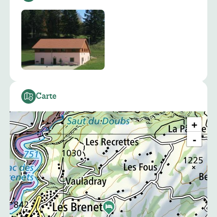
Carte
+
−