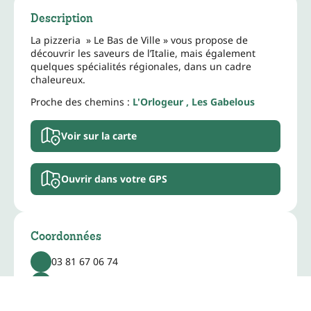
Description
La pizzeria » Le Bas de Ville » vous propose de
découvrir les saveurs de l’Italie, mais également
quelques spécialités régionales, dans un cadre
chaleureux.
Proche des chemins :
L'Orlogeur
,
Les Gabelous
Voir sur la carte
Ouvrir dans votre GPS
Coordonnées
03 81 67 06 74
lebasdville.ipizzaphone.mobi/
www.facebook.com/Pizz%C3%A9ria-Le-Bas-