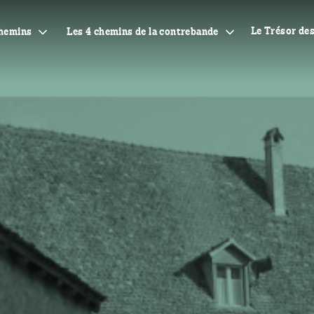
Le Trésor de
chemins
Les 4 chemins de la contrebande
L’Orlogeur
La Bricotte
s chemins
Les Gabelous
et
Le Colporteur