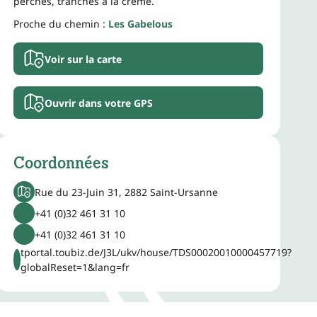
perches, tranches à la crème.
Proche du chemin :
Les Gabelous
Voir sur la carte
Ouvrir dans votre GPS
Coordonnées
Rue du 23-Juin 31, 2882 Saint-Ursanne
+41 (0)32 461 31 10
+41 (0)32 461 31 10
tportal.toubiz.de/J3L/ukv/house/TDS00020010000457719?
globalReset=1&lang=fr