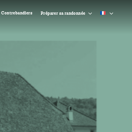
s Contrebandiers
Préparer sa randonnée
La carte
Conseils pratiques
Hébergements, Restaurants
& Visites
Venir dans le Doubs
Franco-Suisse