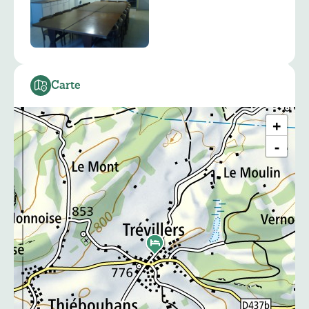
Carte
+
−