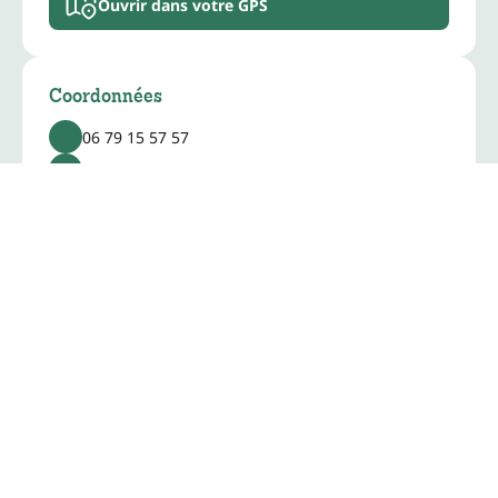
Ouvrir dans votre GPS
Coordonnées
06 79 15 57 57
myriam.grondin00@gmail.com
www.accueil-
paysan.com/fr/catalog/structure/669/
Informations
Capacité totale :
5 pers.
Langue parlée(s) :
Français
Tarifs :
1 pers. (Chambres d'hôtes) pour 40€, 2 pers.
(Chambres d'hôtes) pour 50€, Prix pension cheval
pour 10€, Personne supplémentaire (Chambres
d'hôtes) pour 14€