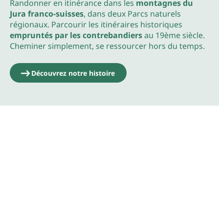
Randonner en itinérance dans les
montagnes du
Jura franco-suisses
, dans deux Parcs naturels
régionaux. Parcourir les itinéraires historiques
empruntés par les contrebandiers
au 19ème siècle.
Cheminer simplement, se ressourcer hors du temps.
Découvrez notre histoire
La carte
La carte, cette amie qui nous accompagne.
Elle retrace les
quatre itinéraires
et vous indique les
étapes, les
lieux d’hébergement, de restauration,