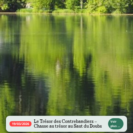
Le Trésor des Contrebandiers –
Voir
19/03/2026
Chasse au trésor au Saut du Doubs
plus ...