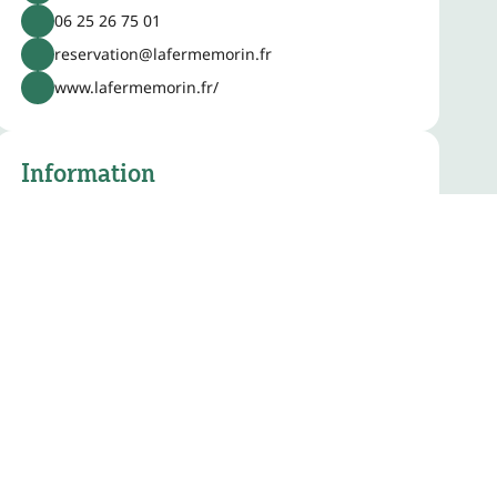
06 25 26 75 01
reservation@lafermemorin.fr
www.lafermemorin.fr/
Information
Total capacity :
15 pers.
Spoken language(s) :
Français, Anglais
Rates :
1 pers. (Chambres d'hôtes) de 69€ à 74€,
Repas (Chambres d'hôtes) pour 28€, 3 pers.
(Chambres d'hôtes) de 103€ à 114€, 2 pers.
(Chambres d'hôtes) de 79€ à 89€, 4 pers. chambre
familiale (Chambres d'hôtes) pour 126€, Personne
supplémentaire (Chambres d'hôtes) de 22€ à 31€,
Prix pension cheval pour 15€, Autre tarif pour 10€