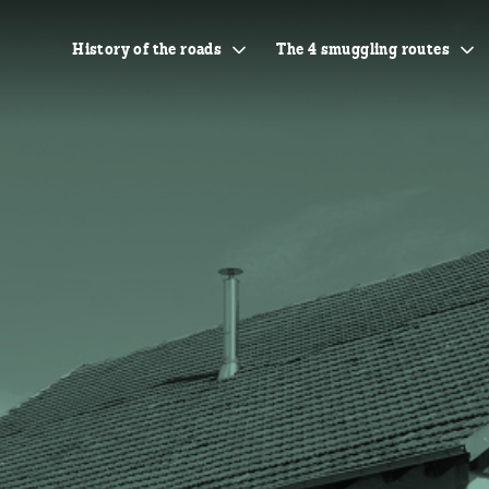
History of the roads
The 4 smuggling routes
The history of Smuggling
The Orlogeur
Specific features of the
The Bricotte
roads
The Gabelous
Genesis of the project
The Colporteur