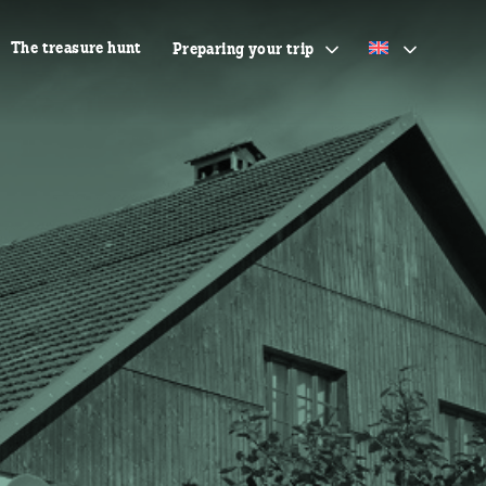
The treasure hunt
Preparing your trip
The map
Accommodation,
Restaurants & Tours
Coming to the Franco-
Swiss Doubs in the heart
of the Jura mountains