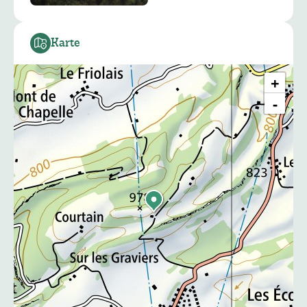
Karte
+
−